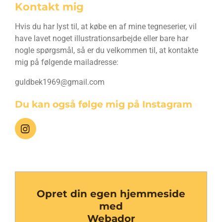
Kontakt mig
Hvis du har lyst til, at købe en af mine tegneserier, vil
have lavet noget illustrationsarbejde eller bare har
nogle spørgsmål, så er du velkommen til, at kontakte
mig på følgende mailadresse:
guldbek1969@gmail.com
Du kan også følge mig på Instagram
I
n
s
t
a
g
r
Opret din egen hjemmeside
a
med
m
Webador